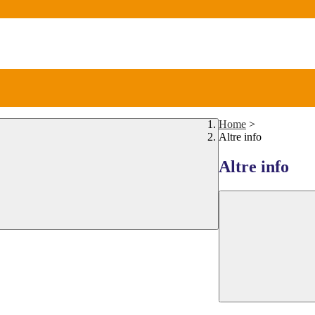
Home
>
Altre info
Altre info