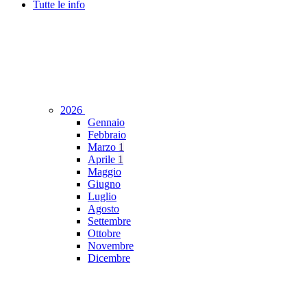
Tutte le info
2026
Gennaio
Febbraio
Marzo
1
Aprile
1
Maggio
Giugno
Luglio
Agosto
Settembre
Ottobre
Novembre
Dicembre