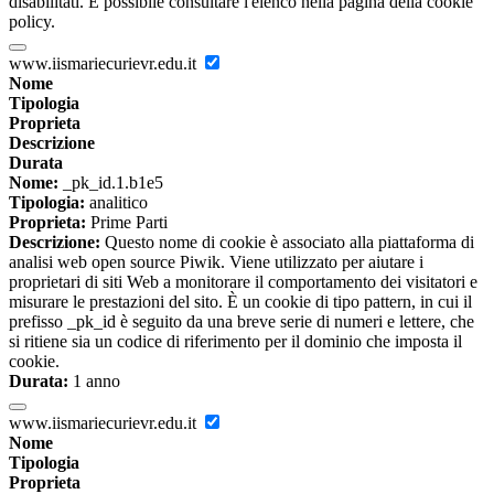
disabilitati. È possibile consultare l'elenco nella pagina della cookie
policy.
www.iismariecurievr.edu.it
Nome
Tipologia
Proprieta
Descrizione
Durata
Nome:
_pk_id.1.b1e5
Tipologia:
analitico
Proprieta:
Prime Parti
Descrizione:
Questo nome di cookie è associato alla piattaforma di
analisi web open source Piwik. Viene utilizzato per aiutare i
proprietari di siti Web a monitorare il comportamento dei visitatori e
misurare le prestazioni del sito. È un cookie di tipo pattern, in cui il
prefisso _pk_id è seguito da una breve serie di numeri e lettere, che
si ritiene sia un codice di riferimento per il dominio che imposta il
cookie.
Durata:
1 anno
www.iismariecurievr.edu.it
Nome
Tipologia
Proprieta