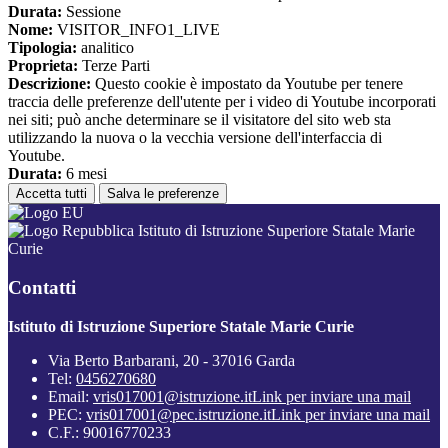
Durata:
Sessione
Nome:
VISITOR_INFO1_LIVE
Tipologia:
analitico
Proprieta:
Terze Parti
Descrizione:
Questo cookie è impostato da Youtube per tenere
traccia delle preferenze dell'utente per i video di Youtube incorporati
nei siti; può anche determinare se il visitatore del sito web sta
utilizzando la nuova o la vecchia versione dell'interfaccia di
Youtube.
Durata:
6 mesi
Accetta tutti
Salva le preferenze
Istituto di Istruzione Superiore Statale Marie
Curie
Contatti
Istituto di Istruzione Superiore Statale Marie Curie
Via Berto Barbarani, 20 - 37016 Garda
Tel:
0456270680
Email:
vris017001@istruzione.it
Link per inviare una mail
PEC:
vris017001@pec.istruzione.it
Link per inviare una mail
C.F.: 90016770233