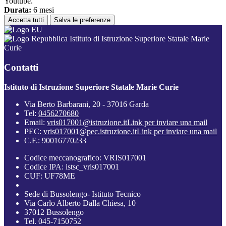
Youtube.
Durata:
6 mesi
Accetta tutti
Salva le preferenze
Istituto di Istruzione Superiore Statale Marie
Curie
Contatti
Istituto di Istruzione Superiore Statale Marie Curie
Via Berto Barbarani, 20 - 37016 Garda
Tel:
0456270680
Email:
vris017001@istruzione.it
Link per inviare una mail
PEC:
vris017001@pec.istruzione.it
Link per inviare una mail
C.F.: 90016770233
Codice meccanografico: VRIS017001
Codice IPA: istsc_vris017001
CUF: UF78ME
Sede di Bussolengo- Istituto Tecnico
Via Carlo Alberto Dalla Chiesa, 10
37012 Bussolengo
Tel. 045-7150752