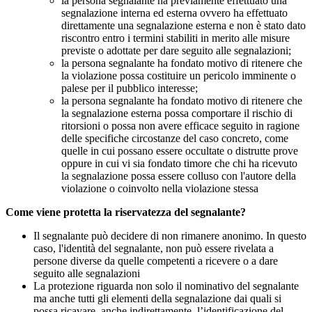
la persona segnalante ha previamente effettuato una
segnalazione interna ed esterna ovvero ha effettuato
direttamente una segnalazione esterna e non è stato dato
riscontro entro i termini stabiliti in merito alle misure
previste o adottate per dare seguito alle segnalazioni;
la persona segnalante ha fondato motivo di ritenere che
la violazione possa costituire un pericolo imminente o
palese per il pubblico interesse;
la persona segnalante ha fondato motivo di ritenere che
la segnalazione esterna possa comportare il rischio di
ritorsioni o possa non avere efficace seguito in ragione
delle specifiche circostanze del caso concreto, come
quelle in cui possano essere occultate o distrutte prove
oppure in cui vi sia fondato timore che chi ha ricevuto
la segnalazione possa essere colluso con l'autore della
violazione o coinvolto nella violazione stessa
Come viene protetta la riservatezza del segnalante?
Il segnalante può decidere di non rimanere anonimo. In questo
caso, l'identità del segnalante, non può essere rivelata a
persone diverse da quelle competenti a ricevere o a dare
seguito alle segnalazioni
La protezione riguarda non solo il nominativo del segnalante
ma anche tutti gli elementi della segnalazione dai quali si
possa ricavare, anche indirettamente, l’identificazione del