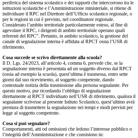
periferica del sistema scolastico e dei rapporti che intercorrono tra le
istituzioni scolastiche e l’Amministrazione ministeriale, si ritiene di
individuare il RPC nel Direttore dell’Ufficio scolastico regionale, o
per le regioni in cui è previsto, nel coordinatore regionale.
Considerato l’ambito territoriale particolarmente esteso, al fine di
agevolare il RPC, i dirigenti di ambito territoriale operano quali
referenti del RPC”. Pertanto, in ambito scolastico, la gestione del
canale di segnalazione interna è affidata al RPCT ossia l’USR di
riferimento.
Cosa succede se scrivo direttamente alla scuola?
Il D. Lgs. 24/2023, all’articolo 4, comma 6, prevede che, se la
segnalazione interna è presentata ad un soggetto diverso dal RPCT
(ossia ad esempio la scuola), quest’ultima è trasmessa, entro sette
giorni dal suo ricevimento, al soggetto competente, dando
contestuale notizia della trasmissione alla persona segnalante. Per
questo motivo, pur ricordando l’obbligo di segnalazione
direttamente al RPCT individuato nell’USR di riferimento, qualora il
segnalante scrivesse al presente Istituto Scolastico, quest’ultimo avrà
premura di trasmettere la segnalazione nei tempi e modi previsti per
legge al soggetto competente.
Cosa si può segnalare?
Comportamenti, atti od omissioni che ledono l’interesse pubblico o
l’integrità dell’Amministrazione e che consistono in: