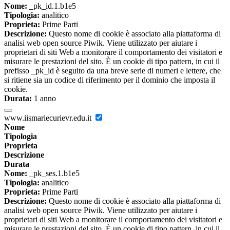
Nome:
_pk_id.1.b1e5
Tipologia:
analitico
Proprieta:
Prime Parti
Descrizione:
Questo nome di cookie è associato alla piattaforma di
analisi web open source Piwik. Viene utilizzato per aiutare i
proprietari di siti Web a monitorare il comportamento dei visitatori e
misurare le prestazioni del sito. È un cookie di tipo pattern, in cui il
prefisso _pk_id è seguito da una breve serie di numeri e lettere, che
si ritiene sia un codice di riferimento per il dominio che imposta il
cookie.
Durata:
1 anno
www.iismariecurievr.edu.it
Nome
Tipologia
Proprieta
Descrizione
Durata
Nome:
_pk_ses.1.b1e5
Tipologia:
analitico
Proprieta:
Prime Parti
Descrizione:
Questo nome di cookie è associato alla piattaforma di
analisi web open source Piwik. Viene utilizzato per aiutare i
proprietari di siti Web a monitorare il comportamento dei visitatori e
misurare le prestazioni del sito. È un cookie di tipo pattern, in cui il