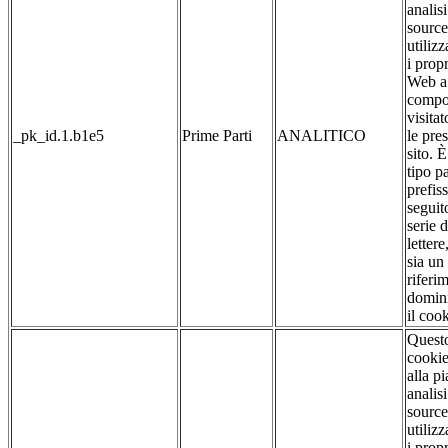
analis
source
utilizz
i propr
Web a 
compo
visitat
_pk_id.1.b1e5
Prime Parti
ANALITICO
le pre
sito. 
tipo pa
prefis
seguit
serie 
lettere
sia un
riferim
domin
il cook
Quest
cookie
alla p
analis
source
utilizz
i propr