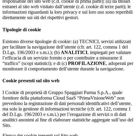
responsabile del sito web (c.d. cookie di prima parte); (ii) da titolari
estranei al sito web visitato dall’utente (c.d. cookie di terze parti); le
informazioni riguardanti la loro privacy e sul loro uso sono reperibili
direttamente sui siti dei rispettivi gestori.
Tipologie di cookie
Esistono diverse tipologie di cookie: (a) TECNICI, servizi utilizzati
per facilitare la navigazione dell’utente (cfr. art. 122, comma 1 del
D.Lgs. 196/2003 e s.m.i.); (b)
ANALITICI
, impiegati per valutare
l’efficacia di un servizio fornito o per contribuire a misurarne il
“traffico” (scopi statistici); e di (c)
PROFILAZIONE
, adoperati per
monitorare il comportamento dell’utente durante la navigazione.
Cookie presenti sul sito web
I Cookie di proprietà di Gruppo Spaggiari Parma S.p.A., quale
fornitore della piattaforma Cloud SaaS “PrimaVisioneWeb” non
prevedono la registrazione di dati personali identificativi dell’utente,
ma solo la gestione di informazioni tecniche (cfr. art. 122, comma 1
del D.Lgs. 196/2003 e s.m.i.) per l’erogazione di servizi o di dati
analitici anonimi al fine di elaborare statistiche aggregate sull’uso del
Sito.
Elenco dei cookie presenti sul Sito web