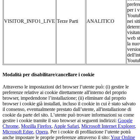
prefer
per i 
Youtub
VISITOR_INFO1_LIVE
Terze Parti
ANALITICO
nei si
determ
visitat
web st
la nuo
versio
dell'in
Youtu
Modalità per disabilitare/cancellare i cookie
Attraverso le impostazioni del browser l’utente può: (i) gestire le
preferenze relative ai cookie direttamente all'interno del proprio
browser, impedendone l’installazione; (ii) eliminare dal proprio
browser i cookie già installati, incluso il cookie in cui è stato salvato
il consenso, eventualmente prestato dall’utente, all'installazione di
cookie da parte del sito. L’utente può trovare informazioni su come
gestire i cookie tramite il suo browser ai seguenti indirizzi:
Google
Chrome
,
Mozilla Firefox
,
Apple Safari
,
Microsoft Internet Explorer
,
Microsoft Edge
,
Opera
. Per i cookie di profilazione l’utente potrà
anche impostare le proprie preferenze attraverso il sito:
Your Online