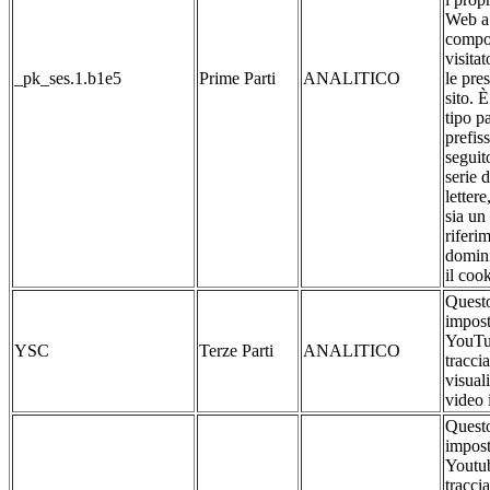
Web a 
compo
visitat
_pk_ses.1.b1e5
Prime Parti
ANALITICO
le pre
sito. 
tipo pa
prefis
seguit
serie 
lettere
sia un
riferim
domin
il cook
Questo
impost
YouTu
YSC
Terze Parti
ANALITICO
traccia
visual
video 
Questo
impost
Youtub
traccia