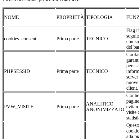
NOME
PROPRIETÀ
TIPOLOGIA
FUNZ
Flag i
seguit
cookies_consent
Prima parte
TECNICO
chiusu
del ba
Cookie
garant
persis
PHPSESSID
Prima parte
TECNICO
inform
server
nuove 
client.
Contie
pagine
ANALITICO
PVW_VISITE
Prima parte
evitar
ANONIMIZZATO
visite 
statist
Quest
cookie
alla p