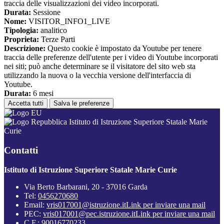
traccia delle visualizzazioni dei video incorporati.
Durata:
Sessione
Nome:
VISITOR_INFO1_LIVE
Tipologia:
analitico
Proprieta:
Terze Parti
Descrizione:
Questo cookie è impostato da Youtube per tenere
traccia delle preferenze dell'utente per i video di Youtube incorporati
nei siti; può anche determinare se il visitatore del sito web sta
utilizzando la nuova o la vecchia versione dell'interfaccia di
Youtube.
Durata:
6 mesi
Accetta tutti
Salva le preferenze
Istituto di Istruzione Superiore Statale Marie
Curie
Contatti
Istituto di Istruzione Superiore Statale Marie Curie
Via Berto Barbarani, 20 - 37016 Garda
Tel:
0456270680
Email:
vris017001@istruzione.it
Link per inviare una mail
PEC:
vris017001@pec.istruzione.it
Link per inviare una mail
C.F.: 90016770233