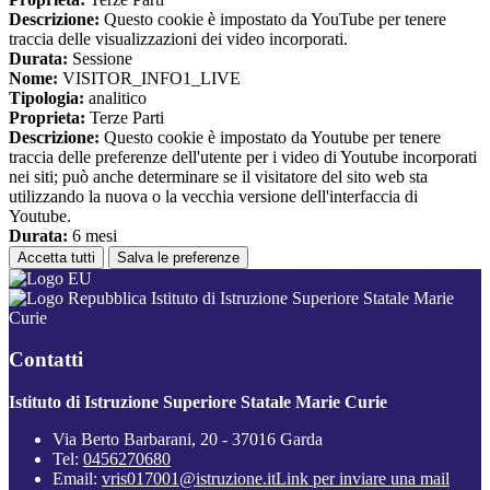
Descrizione:
Questo cookie è impostato da YouTube per tenere
traccia delle visualizzazioni dei video incorporati.
Durata:
Sessione
Nome:
VISITOR_INFO1_LIVE
Tipologia:
analitico
Proprieta:
Terze Parti
Descrizione:
Questo cookie è impostato da Youtube per tenere
traccia delle preferenze dell'utente per i video di Youtube incorporati
nei siti; può anche determinare se il visitatore del sito web sta
utilizzando la nuova o la vecchia versione dell'interfaccia di
Youtube.
Durata:
6 mesi
Accetta tutti
Salva le preferenze
Istituto di Istruzione Superiore Statale Marie
Curie
Contatti
Istituto di Istruzione Superiore Statale Marie Curie
Via Berto Barbarani, 20 - 37016 Garda
Tel:
0456270680
Email:
vris017001@istruzione.it
Link per inviare una mail