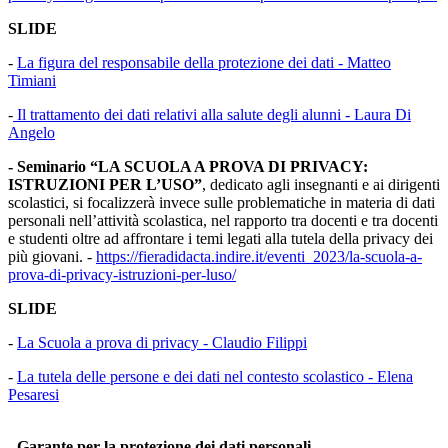
SLIDE
-
La figura del responsabile della protezione dei dati - Matteo
Timiani
-
Il trattamento dei dati relativi alla salute degli alunni - Laura Di
Angelo
- Seminario “LA SCUOLA A PROVA DI PRIVACY:
ISTRUZIONI PER L’USO”
, dedicato agli insegnanti e ai dirigenti
scolastici, si focalizzerà invece sulle problematiche in materia di dati
personali nell’attività scolastica, nel rapporto tra docenti e tra docenti
e studenti oltre ad affrontare i temi legati alla tutela della privacy dei
più giovani. -
https://fieradidacta.indire.it/eventi_2023/la-scuola-a-
prova-di-privacy-istruzioni-per-luso/
SLIDE
-
La Scuola a prova di privacy - Claudio Filippi
-
La tutela delle persone e dei dati nel contesto scolastico - Elena
Pesaresi
- Garante per la protezione dei dati personali