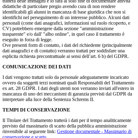
tratterà delle immagini e lo farà al solo fine di documentare attività
didattiche di particolare pregio avendo cura di non rendere
identificabili gli alunni in mancanza di base giuridica che non si
identifichi nel perseguimento di un interesse pubblico. Alcuni dati
personali (come dati anagrafici, informazioni sul ruolo ricoperto, e
CV) potrebbero emergere dalla sezione "amministrazione
trasparente" e/o dall' "albo online", in quel caso il trattamento è
eseguito in forza di legge.
Ove presenti form di contatto, i dati del richiedente (principalmente
dati anagrafici e di contatto) verranno trattati per soddisfare una
esplicita richiesta precontrattuale ai sensi dell’art. 6 b) del GDPR.
COMUNICAZIONE DEI DATI
I dati vengono trattati solo da personale adeguatamente incaricato
ovvero da soggetti terzi nominati quali Responsabili del Trattamento
ex art. 28 GDPR. I dati degli utenti non verranno inviati all'estero in
mancanza di uno dei meccanismi di garanzia previsti dal GDPR da
interpretare alla luce della Sentenza Schrems II.
TEMPI DI CONSERVAZIONE
Il Titolare del Trattamento tratterà i dati per il tempo analiticamente
previsto dal massimario di scarto della pubblica amministrazione
rinvenibile al seguente link:
Gestione documentale - Massimario di
conservazione e scarto