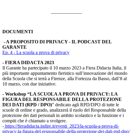
_____________
DOCUMENTI
- A PROPOSITO DI PRIVACY - IL PODCAST DEL
GARANTE
Ep. 4 - La scuola a prova di privacy
- FIERA DIDACTA 2023
Il Garante ha partecipato il 10 marzo 2023 a Fiera Didacta Italia, il
più importante appuntamento fieristico sull’innovazione del mondo
della Scuola che si terrà a Firenze, alla Fortezza da Basso, dall’8 al
10 marzo, con due iniziative.
- Workshop “LA SCUOLA A PROVA DI PRIVACY: LA
FIGURA DEL RESPONSABILE DELLA PROTEZIONE
DEI DATI (RPD / DPO)
” dedicato agli RPD/DPO di tutte le
scuole di ordine e grado, analizzerà il ruolo del Responsabile della
protezione dei dati personali in ambito scolastico e la funzione e i
compiti che è chiamato a svolgere.
-
https://fieradidacta.indire.it/eventi_2023/la-scuola-a-prova-di-
privacy-la-figura-del-responsabile-della-protezione-dei-dati-rpd-dpo/