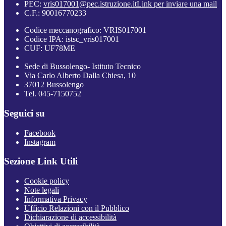
PEC:
vris017001@pec.istruzione.it
Link per inviare una mail
C.F.: 90016770233
Codice meccanografico: VRIS017001
Codice IPA: istsc_vris017001
CUF: UF78ME
Sede di Bussolengo- Istituto Tecnico
Via Carlo Alberto Dalla Chiesa, 10
37012 Bussolengo
Tel. 045-7150752
Seguici su
Facebook
Instagram
Sezione Link Utili
Cookie policy
Note legali
Informativa Privacy
Ufficio Relazioni con il Pubblico
Dichiarazione di accessibilità