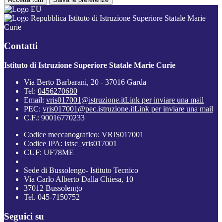
Istituto di Istruzione Superiore Statale Marie
Curie
Contatti
Istituto di Istruzione Superiore Statale Marie Curie
Via Berto Barbarani, 20 - 37016 Garda
Tel:
0456270680
Email:
vris017001@istruzione.it
Link per inviare una mail
PEC:
vris017001@pec.istruzione.it
Link per inviare una mail
C.F.: 90016770233
Codice meccanografico: VRIS017001
Codice IPA: istsc_vris017001
CUF: UF78ME
Sede di Bussolengo- Istituto Tecnico
Via Carlo Alberto Dalla Chiesa, 10
37012 Bussolengo
Tel. 045-7150752
Seguici su