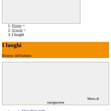
Home
>
Scuola
>
I luoghi
I luoghi
Risorse dell'istituto
Menu di
navigazione