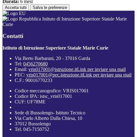
Durata:
6 mesi
Accetta tutti
Salva le preferenze
Istituto di Istruzione Superiore Statale Marie
Curie
Contatti
Istituto di Istruzione Superiore Statale Marie Curie
Via Berto Barbarani, 20 - 37016 Garda
Tel:
0456270680
Email:
vris017001@istruzione.it
Link per inviare una mail
PEC:
vris017001@pec.istruzione.it
Link per inviare una mail
C.F.: 90016770233
Codice meccanografico: VRIS017001
Codice IPA: istsc_vris017001
CUF: UF78ME
Sede di Bussolengo- Istituto Tecnico
Via Carlo Alberto Dalla Chiesa, 10
37012 Bussolengo
Tel. 045-7150752