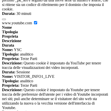
prefisso _pk_ses è seguito da una breve serie di numeri e lettere, che
si ritiene sia un codice di riferimento per il dominio che imposta il
cookie.
Durata:
30 minuti
www.youtube.com
Nome
Tipologia
Proprieta
Descrizione
Durata
Nome:
YSC
Tipologia:
analitico
Proprieta:
Terze Parti
Descrizione:
Questo cookie è impostato da YouTube per tenere
traccia delle visualizzazioni dei video incorporati.
Durata:
Sessione
Nome:
VISITOR_INFO1_LIVE
Tipologia:
analitico
Proprieta:
Terze Parti
Descrizione:
Questo cookie è impostato da Youtube per tenere
traccia delle preferenze dell'utente per i video di Youtube incorporati
nei siti; può anche determinare se il visitatore del sito web sta
utilizzando la nuova o la vecchia versione dell'interfaccia di
Youtube.