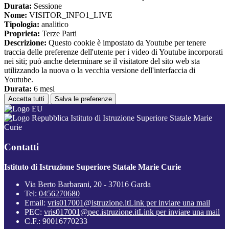
Durata:
Sessione
Nome:
VISITOR_INFO1_LIVE
Tipologia:
analitico
Proprieta:
Terze Parti
Descrizione:
Questo cookie è impostato da Youtube per tenere
traccia delle preferenze dell'utente per i video di Youtube incorporati
nei siti; può anche determinare se il visitatore del sito web sta
utilizzando la nuova o la vecchia versione dell'interfaccia di
Youtube.
Durata:
6 mesi
Accetta tutti
Salva le preferenze
Istituto di Istruzione Superiore Statale Marie
Curie
Contatti
Istituto di Istruzione Superiore Statale Marie Curie
Via Berto Barbarani, 20 - 37016 Garda
Tel:
0456270680
Email:
vris017001@istruzione.it
Link per inviare una mail
PEC:
vris017001@pec.istruzione.it
Link per inviare una mail
C.F.: 90016770233