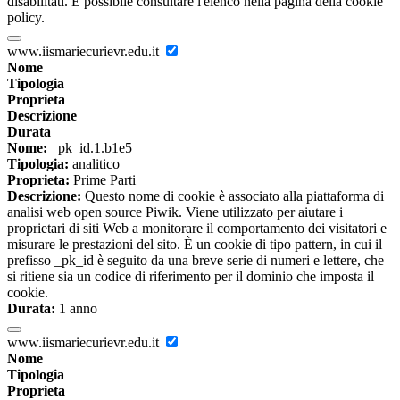
disabilitati. È possibile consultare l'elenco nella pagina della cookie
policy.
www.iismariecurievr.edu.it
Nome
Tipologia
Proprieta
Descrizione
Durata
Nome:
_pk_id.1.b1e5
Tipologia:
analitico
Proprieta:
Prime Parti
Descrizione:
Questo nome di cookie è associato alla piattaforma di
analisi web open source Piwik. Viene utilizzato per aiutare i
proprietari di siti Web a monitorare il comportamento dei visitatori e
misurare le prestazioni del sito. È un cookie di tipo pattern, in cui il
prefisso _pk_id è seguito da una breve serie di numeri e lettere, che
si ritiene sia un codice di riferimento per il dominio che imposta il
cookie.
Durata:
1 anno
www.iismariecurievr.edu.it
Nome
Tipologia
Proprieta