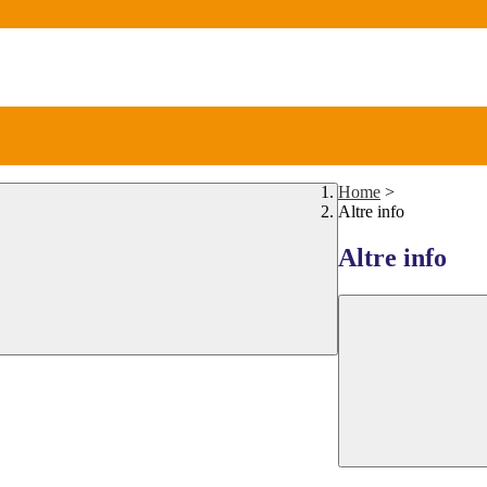
Home
>
Altre info
Altre info