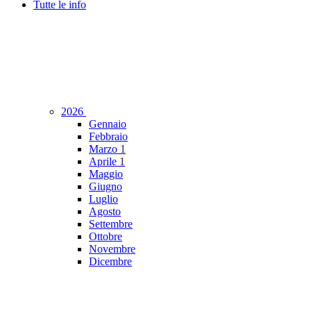
Tutte le info
2026
Gennaio
Febbraio
Marzo
1
Aprile
1
Maggio
Giugno
Luglio
Agosto
Settembre
Ottobre
Novembre
Dicembre