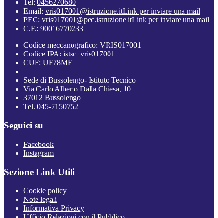
Tel:
0456270680
Email:
vris017001@istruzione.it
Link per inviare una mail
PEC:
vris017001@pec.istruzione.it
Link per inviare una mail
C.F.: 90016770233
Codice meccanografico: VRIS017001
Codice IPA: istsc_vris017001
CUF: UF78ME
Sede di Bussolengo- Istituto Tecnico
Via Carlo Alberto Dalla Chiesa, 10
37012 Bussolengo
Tel. 045-7150752
Seguici su
Facebook
Instagram
Sezione Link Utili
Cookie policy
Note legali
Informativa Privacy
Ufficio Relazioni con il Pubblico