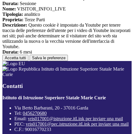
Durata:
Sessione
Nome:
VISITOR_INFO1_LIVE
Tipologia:
analitico
Proprieta:
Terze Parti
Descrizione:
Questo cookie è impostato da Youtube per tenere
traccia delle preferenze dell'utente per i video di Youtube incorporati
nei siti; può anche determinare se il visitatore del sito web sta
utilizzando la nuova o la vecchia versione dell'interfaccia di
Youtube.
Durata:
6 mesi
Accetta tutti
Salva le preferenze
Istituto di Istruzione Superiore Statale Marie
Curie
Contatti
Istituto di Istruzione Superiore Statale Marie Curie
Via Berto Barbarani, 20 - 37016 Garda
Tel:
0456270680
Email:
vris017001@istruzione.it
Link per inviare una mail
PEC:
vris017001@pec.istruzione.it
Link per inviare una mail
C.F.: 90016770233