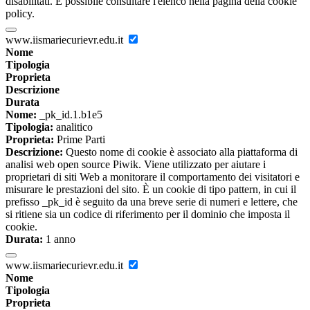
disabilitati. È possibile consultare l'elenco nella pagina della cookie
policy.
www.iismariecurievr.edu.it
Nome
Tipologia
Proprieta
Descrizione
Durata
Nome:
_pk_id.1.b1e5
Tipologia:
analitico
Proprieta:
Prime Parti
Descrizione:
Questo nome di cookie è associato alla piattaforma di
analisi web open source Piwik. Viene utilizzato per aiutare i
proprietari di siti Web a monitorare il comportamento dei visitatori e
misurare le prestazioni del sito. È un cookie di tipo pattern, in cui il
prefisso _pk_id è seguito da una breve serie di numeri e lettere, che
si ritiene sia un codice di riferimento per il dominio che imposta il
cookie.
Durata:
1 anno
www.iismariecurievr.edu.it
Nome
Tipologia
Proprieta