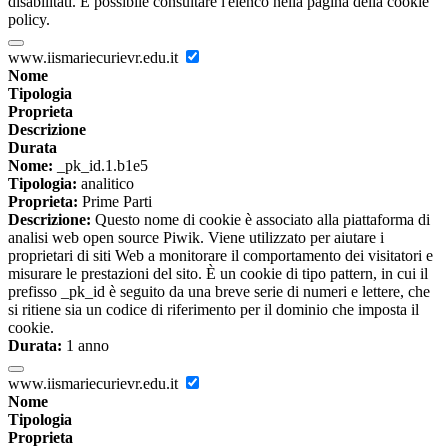
disabilitati. È possibile consultare l'elenco nella pagina della cookie
policy.
www.iismariecurievr.edu.it
Nome
Tipologia
Proprieta
Descrizione
Durata
Nome:
_pk_id.1.b1e5
Tipologia:
analitico
Proprieta:
Prime Parti
Descrizione:
Questo nome di cookie è associato alla piattaforma di
analisi web open source Piwik. Viene utilizzato per aiutare i
proprietari di siti Web a monitorare il comportamento dei visitatori e
misurare le prestazioni del sito. È un cookie di tipo pattern, in cui il
prefisso _pk_id è seguito da una breve serie di numeri e lettere, che
si ritiene sia un codice di riferimento per il dominio che imposta il
cookie.
Durata:
1 anno
www.iismariecurievr.edu.it
Nome
Tipologia
Proprieta