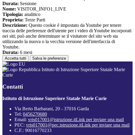
Durata:
Sessione
Nome:
VISITOR_INFO1_LIVE
Tipologia:
analitico
Proprieta:
Terze Parti
Descrizione:
Questo cookie è impostato da Youtube per tenere
traccia delle preferenze dell'utente per i video di Youtube incorporati
nei siti; può anche determinare se il visitatore del sito web sta
utilizzando la nuova o la vecchia versione dell'interfaccia di
Youtube.
Durata:
6 mesi
Accetta tutti
Salva le preferenze
Istituto di Istruzione Superiore Statale Marie
Curie
Contatti
Istituto di Istruzione Superiore Statale Marie Curie
Via Berto Barbarani, 20 - 37016 Garda
Tel:
0456270680
Email:
vris017001@istruzione.it
Link per inviare una mail
PEC:
vris017001@pec.istruzione.it
Link per inviare una mail
C.F.: 90016770233