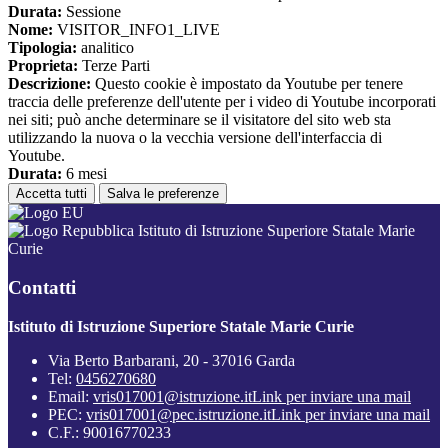
Durata:
Sessione
Nome:
VISITOR_INFO1_LIVE
Tipologia:
analitico
Proprieta:
Terze Parti
Descrizione:
Questo cookie è impostato da Youtube per tenere
traccia delle preferenze dell'utente per i video di Youtube incorporati
nei siti; può anche determinare se il visitatore del sito web sta
utilizzando la nuova o la vecchia versione dell'interfaccia di
Youtube.
Durata:
6 mesi
Accetta tutti
Salva le preferenze
Istituto di Istruzione Superiore Statale Marie
Curie
Contatti
Istituto di Istruzione Superiore Statale Marie Curie
Via Berto Barbarani, 20 - 37016 Garda
Tel:
0456270680
Email:
vris017001@istruzione.it
Link per inviare una mail
PEC:
vris017001@pec.istruzione.it
Link per inviare una mail
C.F.: 90016770233