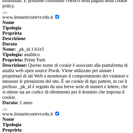
disabilitati. È possibile consultare l'elenco nella pagina della cookie
policy.
www.iismariecurievr.edu.it
Nome
Tipologia
Proprieta
Descrizione
Durata
Nome:
_pk_id.1.b1e5
Tipologia:
analitico
Proprieta:
Prime Parti
Descrizione:
Questo nome di cookie è associato alla piattaforma di
analisi web open source Piwik. Viene utilizzato per aiutare i
proprietari di siti Web a monitorare il comportamento dei visitatori e
misurare le prestazioni del sito. È un cookie di tipo pattern, in cui il
prefisso _pk_id è seguito da una breve serie di numeri e lettere, che
si ritiene sia un codice di riferimento per il dominio che imposta il
cookie.
Durata:
1 anno
www.iismariecurievr.edu.it
Nome
Tipologia
Proprieta