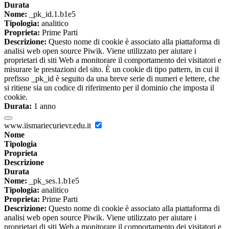
Durata
Nome:
_pk_id.1.b1e5
Tipologia:
analitico
Proprieta:
Prime Parti
Descrizione:
Questo nome di cookie è associato alla piattaforma di
analisi web open source Piwik. Viene utilizzato per aiutare i
proprietari di siti Web a monitorare il comportamento dei visitatori e
misurare le prestazioni del sito. È un cookie di tipo pattern, in cui il
prefisso _pk_id è seguito da una breve serie di numeri e lettere, che
si ritiene sia un codice di riferimento per il dominio che imposta il
cookie.
Durata:
1 anno
www.iismariecurievr.edu.it
Nome
Tipologia
Proprieta
Descrizione
Durata
Nome:
_pk_ses.1.b1e5
Tipologia:
analitico
Proprieta:
Prime Parti
Descrizione:
Questo nome di cookie è associato alla piattaforma di
analisi web open source Piwik. Viene utilizzato per aiutare i
proprietari di siti Web a monitorare il comportamento dei visitatori e