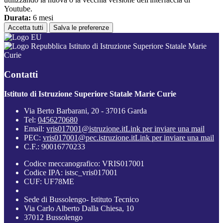
Youtube.
Durata:
6 mesi
Accetta tutti
Salva le preferenze
Istituto di Istruzione Superiore Statale Marie
Curie
Contatti
Istituto di Istruzione Superiore Statale Marie Curie
Via Berto Barbarani, 20 - 37016 Garda
Tel:
0456270680
Email:
vris017001@istruzione.it
Link per inviare una mail
PEC:
vris017001@pec.istruzione.it
Link per inviare una mail
C.F.: 90016770233
Codice meccanografico: VRIS017001
Codice IPA: istsc_vris017001
CUF: UF78ME
Sede di Bussolengo- Istituto Tecnico
Via Carlo Alberto Dalla Chiesa, 10
37012 Bussolengo