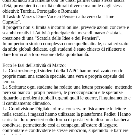
collaborando attivamente con tre classi partner della stessa fascia
d'età, provenienti da realtà culturali diverse ma unite dagli stessi
obiettivi: Turchia, Portogallo e Romania.
Il Task di Marzo: Dare Voce ai Pensieri attraverso la "Time
Capsule".
Il progetto non si limita a incontri online: prevede azioni concrete e
scambi creativi. L'attività principale del mese di marzo è stata la
creazione di una "Scatola delle Idee e dei Pensieri".
In un periodo storico complesso come quello attuale, caratterizzato
da sfide globali delicate, agli studenti è stato chiesto di riflettere e
dare forma alla loro visione della quotidianità.
Ecco le fasi dell'attività di Marzo:
La Costruzione: gli studenti della 1APC hanno realizzato con le
proprie mani una scatola speciale, una vera e propria capsula del
tempo.
La Scrittura: ogni studente ha redatto una lettera personale, mettendo
nero su bianco i propri pensieri, le preoccupazioni e le speranze
riguardo a problemi globali urgenti quali le guerre, l'inquinamento e
il cambiamento climatico.
La Condivisione Digitale: oltre a conservare fisicamente le lettere
nella scatola, i ragazzi hanno utilizzato la piattaforma Padlet. Hanno
caricato i loro pensieri sotto forma di post-it virtuali su una bacheca
condivisa, permettendo così ai compagni all'estero di leggere,
confrontare e condividere le stesse emozioni, superando le barriere