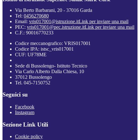
Via Berto Barbarani, 20 - 37016 Garda
Tel:
0456270680
Email:
vris017001@istruzione.it
Link per inviare una mail
PEC:
vris017001@pec.istruzione.it
Link per inviare una mail
C.F.: 90016770233
Codice meccanografico: VRIS017001
Codice IPA: istsc_vris017001
CUF: UF78ME
Sede di Bussolengo- Istituto Tecnico
Via Carlo Alberto Dalla Chiesa, 10
37012 Bussolengo
Tel. 045-7150752
Seguici su
Facebook
Instagram
Sezione Link Utili
Cookie policy