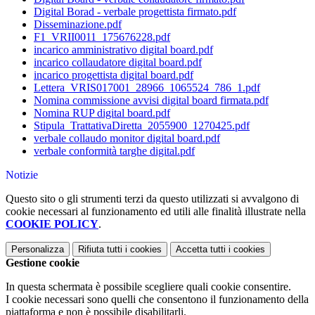
Digital Borad - verbale progettista firmato.pdf
Disseminazione.pdf
F1_VRII0011_175676228.pdf
incarico amministrativo digital board.pdf
incarico collaudatore digital board.pdf
incarico progettista digital board.pdf
Lettera_VRIS017001_28966_1065524_786_1.pdf
Nomina commissione avvisi digital board firmata.pdf
Nomina RUP digital board.pdf
Stipula_TrattativaDiretta_2055900_1270425.pdf
verbale collaudo monitor digital board.pdf
verbale conformità targhe digital.pdf
Notizie
Questo sito o gli strumenti terzi da questo utilizzati si avvalgono di
cookie necessari al funzionamento ed utili alle finalità illustrate nella
COOKIE POLICY
.
Personalizza
Rifiuta tutti
i cookies
Accetta tutti
i cookies
Gestione cookie
In questa schermata è possibile scegliere quali cookie consentire.
I cookie necessari sono quelli che consentono il funzionamento della
piattaforma e non è possibile disabilitarli.