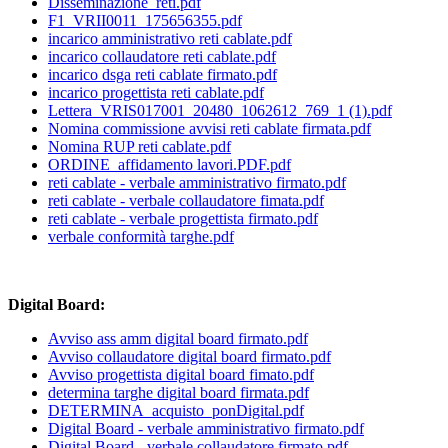
Disseminazione_reti.pdf
F1_VRII0011_175656355.pdf
incarico amministrativo reti cablate.pdf
incarico collaudatore reti cablate.pdf
incarico dsga reti cablate firmato.pdf
incarico progettista reti cablate.pdf
Lettera_VRIS017001_20480_1062612_769_1 (1).pdf
Nomina commissione avvisi reti cablate firmata.pdf
Nomina RUP reti cablate.pdf
ORDINE_affidamento lavori.PDF.pdf
reti cablate - verbale amministrativo firmato.pdf
reti cablate - verbale collaudatore fimata.pdf
reti cablate - verbale progettista firmato.pdf
verbale conformità targhe.pdf
Digital Board:
Avviso ass amm digital board firmato.pdf
Avviso collaudatore digital board firmato.pdf
Avviso progettista digital board fimato.pdf
determina targhe digital board firmata.pdf
DETERMINA_acquisto_ponDigital.pdf
Digital Board - verbale amministrativo firmato.pdf
Digital Board - verbale collaudatore firmato.pdf