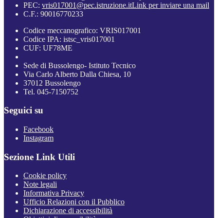
PEC:
vris017001@pec.istruzione.it
Link per inviare una mail
C.F.: 90016770233
Codice meccanografico: VRIS017001
Codice IPA: istsc_vris017001
CUF: UF78ME
Sede di Bussolengo- Istituto Tecnico
Via Carlo Alberto Dalla Chiesa, 10
37012 Bussolengo
Tel. 045-7150752
Seguici su
Facebook
Instagram
Sezione Link Utili
Cookie policy
Note legali
Informativa Privacy
Ufficio Relazioni con il Pubblico
Dichiarazione di accessibilità