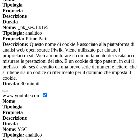
Tipologia
Proprieta
Descrizione
Durata
Nome:
_pk_ses.1.b1e5
Tipologia:
analitico
Proprieta:
Prime Parti
Descrizione:
Questo nome di cookie è associato alla piattaforma di
analisi web open source Piwik. Viene utilizzato per aiutare i
proprietari di siti Web a monitorare il comportamento dei visitatori e
misurare le prestazioni del sito. È un cookie di tipo pattern, in cui il
prefisso _pk_ses è seguito da una breve serie di numeri e lettere, che
si ritiene sia un codice di riferimento per il dominio che imposta il
cookie.
Durata:
30 minuti
www.youtube.com
Nome
Tipologia
Proprieta
Descrizione
Durata
Nome:
YSC
Tipologia:
analitico