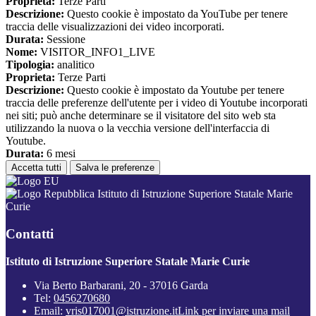
Proprieta:
Terze Parti
Descrizione:
Questo cookie è impostato da YouTube per tenere
traccia delle visualizzazioni dei video incorporati.
Durata:
Sessione
Nome:
VISITOR_INFO1_LIVE
Tipologia:
analitico
Proprieta:
Terze Parti
Descrizione:
Questo cookie è impostato da Youtube per tenere
traccia delle preferenze dell'utente per i video di Youtube incorporati
nei siti; può anche determinare se il visitatore del sito web sta
utilizzando la nuova o la vecchia versione dell'interfaccia di
Youtube.
Durata:
6 mesi
Accetta tutti
Salva le preferenze
Istituto di Istruzione Superiore Statale Marie
Curie
Contatti
Istituto di Istruzione Superiore Statale Marie Curie
Via Berto Barbarani, 20 - 37016 Garda
Tel:
0456270680
Email:
vris017001@istruzione.it
Link per inviare una mail