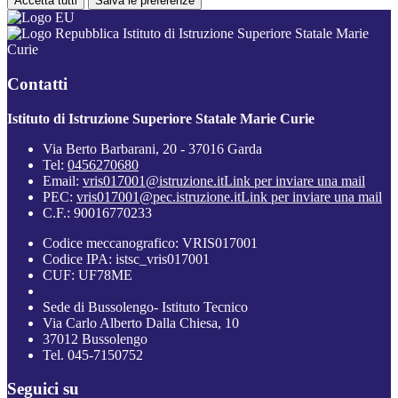
Accetta tutti
Salva le preferenze
Istituto di Istruzione Superiore Statale Marie
Curie
Contatti
Istituto di Istruzione Superiore Statale Marie Curie
Via Berto Barbarani, 20 - 37016 Garda
Tel:
0456270680
Email:
vris017001@istruzione.it
Link per inviare una mail
PEC:
vris017001@pec.istruzione.it
Link per inviare una mail
C.F.: 90016770233
Codice meccanografico: VRIS017001
Codice IPA: istsc_vris017001
CUF: UF78ME
Sede di Bussolengo- Istituto Tecnico
Via Carlo Alberto Dalla Chiesa, 10
37012 Bussolengo
Tel. 045-7150752
Seguici su