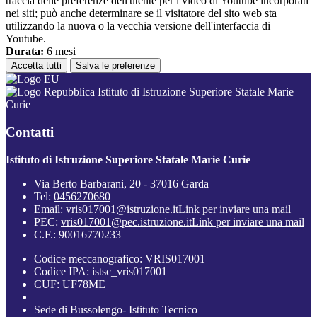
traccia delle preferenze dell'utente per i video di Youtube incorporati
nei siti; può anche determinare se il visitatore del sito web sta
utilizzando la nuova o la vecchia versione dell'interfaccia di
Youtube.
Durata:
6 mesi
Accetta tutti
Salva le preferenze
Istituto di Istruzione Superiore Statale Marie
Curie
Contatti
Istituto di Istruzione Superiore Statale Marie Curie
Via Berto Barbarani, 20 - 37016 Garda
Tel:
0456270680
Email:
vris017001@istruzione.it
Link per inviare una mail
PEC:
vris017001@pec.istruzione.it
Link per inviare una mail
C.F.: 90016770233
Codice meccanografico: VRIS017001
Codice IPA: istsc_vris017001
CUF: UF78ME
Sede di Bussolengo- Istituto Tecnico