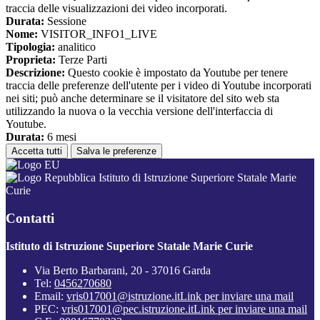
traccia delle visualizzazioni dei video incorporati.
Durata:
Sessione
Nome:
VISITOR_INFO1_LIVE
Tipologia:
analitico
Proprieta:
Terze Parti
Descrizione:
Questo cookie è impostato da Youtube per tenere
traccia delle preferenze dell'utente per i video di Youtube incorporati
nei siti; può anche determinare se il visitatore del sito web sta
utilizzando la nuova o la vecchia versione dell'interfaccia di
Youtube.
Durata:
6 mesi
Accetta tutti
Salva le preferenze
Istituto di Istruzione Superiore Statale Marie
Curie
Contatti
Istituto di Istruzione Superiore Statale Marie Curie
Via Berto Barbarani, 20 - 37016 Garda
Tel:
0456270680
Email:
vris017001@istruzione.it
Link per inviare una mail
PEC:
vris017001@pec.istruzione.it
Link per inviare una mail