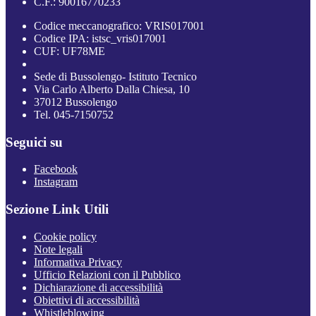
C.F.: 90016770233
Codice meccanografico: VRIS017001
Codice IPA: istsc_vris017001
CUF: UF78ME
Sede di Bussolengo- Istituto Tecnico
Via Carlo Alberto Dalla Chiesa, 10
37012 Bussolengo
Tel. 045-7150752
Seguici su
Facebook
Instagram
Sezione Link Utili
Cookie policy
Note legali
Informativa Privacy
Ufficio Relazioni con il Pubblico
Dichiarazione di accessibilità
Obiettivi di accessibilità
Whistleblowing