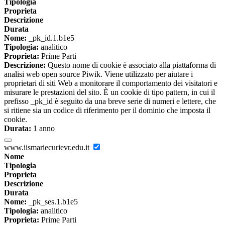
Tipologia
Proprieta
Descrizione
Durata
Nome:
_pk_id.1.b1e5
Tipologia:
analitico
Proprieta:
Prime Parti
Descrizione:
Questo nome di cookie è associato alla piattaforma di
analisi web open source Piwik. Viene utilizzato per aiutare i
proprietari di siti Web a monitorare il comportamento dei visitatori e
misurare le prestazioni del sito. È un cookie di tipo pattern, in cui il
prefisso _pk_id è seguito da una breve serie di numeri e lettere, che
si ritiene sia un codice di riferimento per il dominio che imposta il
cookie.
Durata:
1 anno
www.iismariecurievr.edu.it
Nome
Tipologia
Proprieta
Descrizione
Durata
Nome:
_pk_ses.1.b1e5
Tipologia:
analitico
Proprieta:
Prime Parti