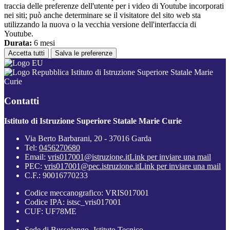
traccia delle preferenze dell'utente per i video di Youtube incorporati
nei siti; può anche determinare se il visitatore del sito web sta
utilizzando la nuova o la vecchia versione dell'interfaccia di
Youtube.
Durata:
6 mesi
Accetta tutti
Salva le preferenze
Istituto di Istruzione Superiore Statale Marie
Curie
Contatti
Istituto di Istruzione Superiore Statale Marie Curie
Via Berto Barbarani, 20 - 37016 Garda
Tel:
0456270680
Email:
vris017001@istruzione.it
Link per inviare una mail
PEC:
vris017001@pec.istruzione.it
Link per inviare una mail
C.F.: 90016770233
Codice meccanografico: VRIS017001
Codice IPA: istsc_vris017001
CUF: UF78ME
Sede di Bussolengo- Istituto Tecnico