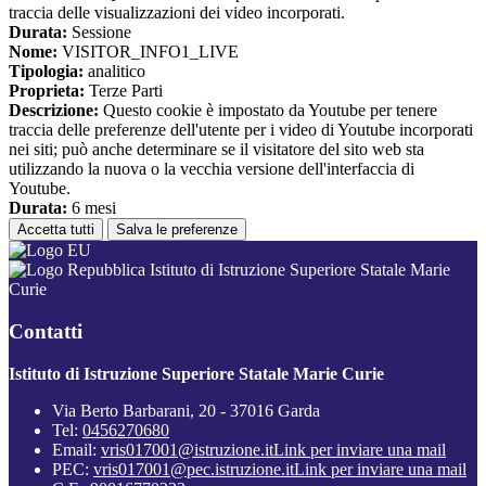
traccia delle visualizzazioni dei video incorporati.
Durata:
Sessione
Nome:
VISITOR_INFO1_LIVE
Tipologia:
analitico
Proprieta:
Terze Parti
Descrizione:
Questo cookie è impostato da Youtube per tenere
traccia delle preferenze dell'utente per i video di Youtube incorporati
nei siti; può anche determinare se il visitatore del sito web sta
utilizzando la nuova o la vecchia versione dell'interfaccia di
Youtube.
Durata:
6 mesi
Accetta tutti
Salva le preferenze
Istituto di Istruzione Superiore Statale Marie
Curie
Contatti
Istituto di Istruzione Superiore Statale Marie Curie
Via Berto Barbarani, 20 - 37016 Garda
Tel:
0456270680
Email:
vris017001@istruzione.it
Link per inviare una mail
PEC:
vris017001@pec.istruzione.it
Link per inviare una mail