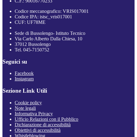
C.F.: 90016770233
Codice meccanografico: VRIS017001
Codice IPA: istsc_vris017001
CUF: UF78ME
Sede di Bussolengo- Istituto Tecnico
Via Carlo Alberto Dalla Chiesa, 10
37012 Bussolengo
Tel. 045-7150752
Seguici su
Facebook
Instagram
Sezione Link Utili
Cookie policy
Note legali
Informativa Privacy
Ufficio Relazioni con il Pubblico
Dichiarazione di accessibilità
Obiettivi di accessibilità
Whistleblowing