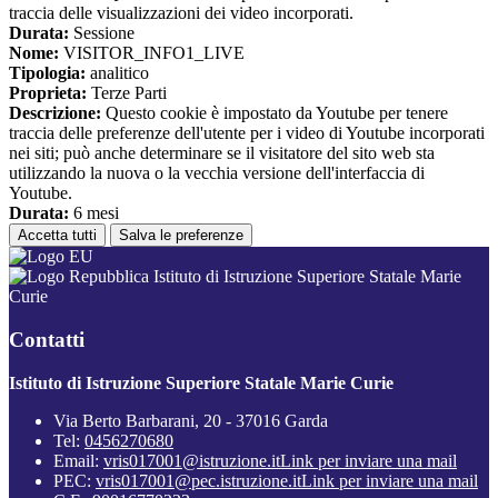
traccia delle visualizzazioni dei video incorporati.
Durata:
Sessione
Nome:
VISITOR_INFO1_LIVE
Tipologia:
analitico
Proprieta:
Terze Parti
Descrizione:
Questo cookie è impostato da Youtube per tenere
traccia delle preferenze dell'utente per i video di Youtube incorporati
nei siti; può anche determinare se il visitatore del sito web sta
utilizzando la nuova o la vecchia versione dell'interfaccia di
Youtube.
Durata:
6 mesi
Accetta tutti
Salva le preferenze
Istituto di Istruzione Superiore Statale Marie
Curie
Contatti
Istituto di Istruzione Superiore Statale Marie Curie
Via Berto Barbarani, 20 - 37016 Garda
Tel:
0456270680
Email:
vris017001@istruzione.it
Link per inviare una mail
PEC:
vris017001@pec.istruzione.it
Link per inviare una mail