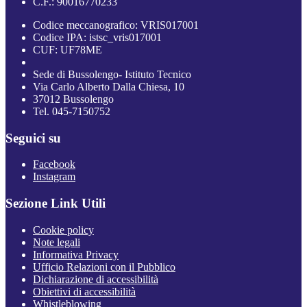
C.F.: 90016770233
Codice meccanografico: VRIS017001
Codice IPA: istsc_vris017001
CUF: UF78ME
Sede di Bussolengo- Istituto Tecnico
Via Carlo Alberto Dalla Chiesa, 10
37012 Bussolengo
Tel. 045-7150752
Seguici su
Facebook
Instagram
Sezione Link Utili
Cookie policy
Note legali
Informativa Privacy
Ufficio Relazioni con il Pubblico
Dichiarazione di accessibilità
Obiettivi di accessibilità
Whistleblowing