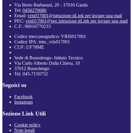
Via Berto Barbarani, 20 - 37016 Garda
Tel:
0456270680
Email:
vris017001@istruzione.it
Link per inviare una mail
PEC:
vris017001@pec.istruzione.it
Link per inviare una mail
C.F.: 90016770233
Codice meccanografico: VRIS017001
Codice IPA: istsc_vris017001
CUF: UF78ME
Sede di Bussolengo- Istituto Tecnico
Via Carlo Alberto Dalla Chiesa, 10
37012 Bussolengo
Tel. 045-7150752
Seguici su
Facebook
Instagram
Sezione Link Utili
Cookie policy
Note legali