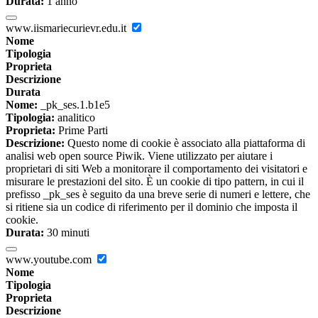
Durata:
1 anno
www.iismariecurievr.edu.it
Nome
Tipologia
Proprieta
Descrizione
Durata
Nome:
_pk_ses.1.b1e5
Tipologia:
analitico
Proprieta:
Prime Parti
Descrizione:
Questo nome di cookie è associato alla piattaforma di
analisi web open source Piwik. Viene utilizzato per aiutare i
proprietari di siti Web a monitorare il comportamento dei visitatori e
misurare le prestazioni del sito. È un cookie di tipo pattern, in cui il
prefisso _pk_ses è seguito da una breve serie di numeri e lettere, che
si ritiene sia un codice di riferimento per il dominio che imposta il
cookie.
Durata:
30 minuti
www.youtube.com
Nome
Tipologia
Proprieta
Descrizione