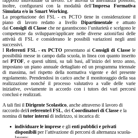
rapporto individuale di lavoro. Le attività di alternanza possono,
inoltre, configurarsi con la modalità dell’
Impresa Formativa
Simulata e/o in Smart Working
.
La progettazione dei FSL - ex PCTO tiene in considerazione il
piano di lavoro redatto a livello
Dipartimentale
e attuato
dai
Consigli di Classe
che ne garantiscono l’unitarietà e scelgono le
competenze da sviluppare/applicare nelle diverse azioni/fasi delle
attività di FSL e considerano le possibili variazioni negli anni
successivi.
I
Referenti FSL - ex PCTO
presentano ai
Consigli di Classe
le
possibilità messe in campo dalla scuola, in linea con quanto inserito
nel
PTOF
, e questi ultimi, su tali basi, all’inizio del terzo anno,
impostano un piano annuale dettagliato ed un programma triennale
di massima, nel rispetto della normativa vigente e del presente
regolamento. Prendendosi in carico anche il monitoraggio della sua
realizzazione nonché il processo valutativo a valle delle varie
iniziative, ovviamente in accordo con i tutors dei vari percorsi
conclusi e realizzati.
A tali fini il
Dirigente Scolastico
, anche attraverso il lavoro di
raccordo del/
i referente/i FSL
, dei
Coordinatori di Classe
e la
nomina di
tutor interni
di indirizzo, si incarica di:
individuare le imprese
e gli
enti pubblici e privati
disponibili
per l’attivazione di percorsi di alternanza scuola-
lavoro;