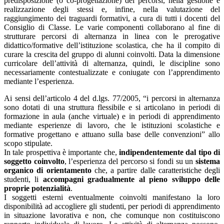
predisposizione (o co-progettazione) dei percorsi, nella gestione e
realizzazione degli stessi e, infine, nella valutazione del
raggiungimento dei traguardi formativi, a cura di tutti i docenti del
Consiglio di Classe. Le varie componenti collaborano al fine di
strutturare percorsi di alternanza in linea con le prerogative
didattico/formative dell’istituzione scolastica, che ha il compito di
curare la crescita del gruppo di alunni coinvolti. Data la dimensione
curricolare dell’attività di alternanza, quindi, le discipline sono
necessariamente contestualizzate e coniugate con l’apprendimento
mediante l’esperienza.
Ai sensi dell’articolo 4 del d.lgs. 77/2005, “i percorsi in alternanza
sono dotati di una struttura flessibile e si articolano in periodi di
formazione in aula (anche virtuale) e in periodi di apprendimento
mediante esperienze di lavoro, che le istituzioni scolastiche e
formative progettano e attuano sulla base delle convenzioni” allo
scopo stipulate.
In tale prospettiva è importante che,
indipendentemente dal tipo di
soggetto coinvolto
, l’esperienza del percorso si fondi su un
sistema
organico di orientamento
che, a partire dalle caratteristiche degli
studenti, li
accompagni gradualmente al pieno sviluppo
delle
proprie potenzialità
.
I soggetti esterni eventualmente coinvolti manifestano la loro
disponibilità ad accogliere gli studenti, per periodi di apprendimento
in situazione lavorativa e non, che comunque non costituiscono