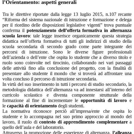
l’Orientamento: aspetti generali
Tra le direttive riportate dalla legge 13 luglio 2015, n.107 recante
“Riforma del sistema nazionale di istruzione e formazione e delega
per il riordino delle disposizioni legislative vigenti” trova puntuale
conferma il
potenziamento dell’offerta formativa in alternanza
scuola lavoro
: tale legge inserisce organicamente questa strategia
didattica nell’offerta formativa di tutti gli indirizzi di studio della
scuola secondaria di secondo grado come parte integrante dei
percorsi di istruzione. Sono le diverse figure professionali
dell’azienda o dell’ente che ospita lo studente che a diverso titolo e
ruolo sono coinvolte nel tirocinio, collaborando nei vari passaggi
delle attività fino alla conclusione del progetto, con la finalità di
presentare allo studente il mondo che si troverà ad affrontare una
volta concluso il percorso di istruzione secondaria.
In virtù del suo inserimento in tutti i percorsi di studio secondario, la
metodologia didattica dell’alternanza va ad innestarsi all’interno del
curricolo scolastico e diventa componente strutturale della
formazione al fine di incrementare le
opportunità di lavoro
e
le
capacità di orientamento
degli studenti.
La normativa riconosce perciò all’impresa/ente che ospita lo
studente e lo accompagna nel suo primo approccio al mondo del
lavoro, il ruolo di
contesto di apprendimento complementare
a
quello dell’aula e del laboratorio.
Attraverso la promozione delle esperienze di alternanza,
l’alleanza