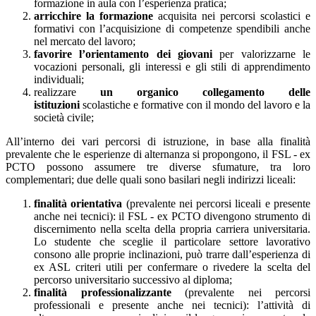
formazione in aula con l’esperienza pratica;
arricchire la formazione
acquisita nei percorsi scolastici e
formativi con l’acquisizione di competenze spendibili anche
nel mercato del lavoro;
favorire l’orientamento dei giovani
per valorizzarne le
vocazioni personali, gli interessi e gli stili di apprendimento
individuali;
realizzare
un organico collegamento delle
istituzioni
scolastiche e formative con il mondo del lavoro e la
società civile;
All’interno dei vari percorsi di istruzione, in base alla finalità
prevalente che le esperienze di alternanza si propongono, il FSL - ex
PCTO possono assumere tre diverse sfumature, tra loro
complementari; due delle quali sono basilari negli indirizzi liceali:
finalità orientativa
(prevalente nei percorsi liceali e presente
anche nei tecnici): il FSL - ex PCTO divengono strumento di
discernimento nella scelta della propria carriera universitaria.
Lo studente che sceglie il particolare settore lavorativo
consono alle proprie inclinazioni, può trarre dall’esperienza di
ex ASL criteri utili per confermare o rivedere la scelta del
percorso universitario successivo al diploma;
finalità professionalizzante
(prevalente nei percorsi
professionali e presente anche nei tecnici): l’attività di