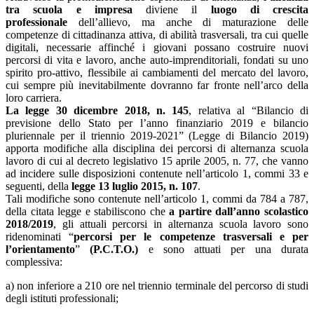
tra scuola e impresa
diviene il
luogo di crescita
professionale
dell’allievo, ma anche di maturazione delle
competenze di cittadinanza attiva, di abilità trasversali, tra cui quelle
digitali, necessarie affinché i giovani possano costruire nuovi
percorsi di vita e lavoro, anche auto-imprenditoriali, fondati su uno
spirito pro-attivo, flessibile ai cambiamenti del mercato del lavoro,
cui sempre più inevitabilmente dovranno far fronte nell’arco della
loro carriera.
La legge 30 dicembre 2018, n. 145
, relativa al “Bilancio di
previsione dello Stato per l’anno finanziario 2019 e bilancio
pluriennale per il triennio 2019-2021” (Legge di Bilancio 2019)
apporta modifiche alla disciplina dei percorsi di alternanza scuola
lavoro di cui al decreto legislativo 15 aprile 2005, n. 77, che vanno
ad incidere sulle disposizioni contenute nell’articolo 1, commi 33 e
seguenti, della
legge 13 luglio 2015, n. 107
.
Tali modifiche sono contenute nell’articolo 1, commi da 784 a 787,
della citata legge e stabiliscono che
a partire dall’anno scolastico
2018/2019
, gli attuali percorsi in alternanza scuola lavoro sono
ridenominati “
percorsi per le competenze trasversali e per
l’orientamento
”
(P.C.T.O.)
e sono attuati per una durata
complessiva:
a) non inferiore a 210 ore nel triennio terminale del percorso di studi
degli istituti professionali;