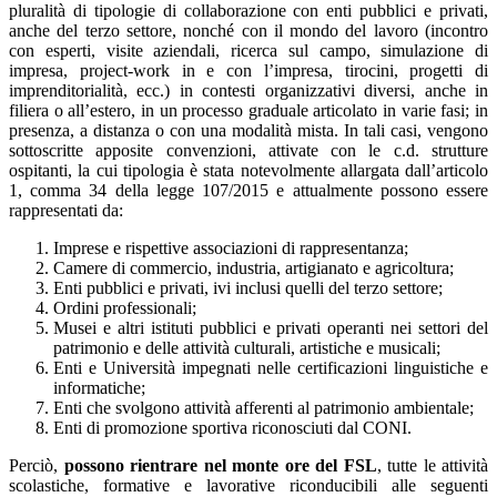
pluralità di tipologie di collaborazione con enti pubblici e privati,
anche del terzo settore, nonché con il mondo del lavoro (incontro
con esperti, visite aziendali, ricerca sul campo, simulazione di
impresa, project-work in e con l’impresa, tirocini, progetti di
imprenditorialità, ecc.) in contesti organizzativi diversi, anche in
filiera o all’estero, in un processo graduale articolato in varie fasi; in
presenza, a distanza o con una modalità mista. In tali casi, vengono
sottoscritte apposite convenzioni, attivate con le c.d. strutture
ospitanti, la cui tipologia è stata notevolmente allargata dall’articolo
1, comma 34 della legge 107/2015 e attualmente possono essere
rappresentati da:
Imprese e rispettive associazioni di rappresentanza;
Camere di commercio, industria, artigianato e agricoltura;
Enti pubblici e privati, ivi inclusi quelli del terzo settore;
Ordini professionali;
Musei e altri istituti pubblici e privati operanti nei settori del
patrimonio e delle attività culturali, artistiche e musicali;
Enti e Università impegnati nelle certificazioni linguistiche e
informatiche;
Enti che svolgono attività afferenti al patrimonio ambientale;
Enti di promozione sportiva riconosciuti dal CONI.
Perciò,
possono rientrare nel monte ore del FSL
, tutte le attività
scolastiche, formative e lavorative riconducibili alle seguenti