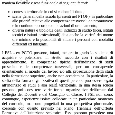
maniera flessibile e resa funzionale ai seguenti fattori:
contesto territoriale in cui si colloca l’istituto;
scelte generali della scuola (presenti nel PTOF), in particolare
alle priorità relative alle competenze trasversali da promuovere
e in continuo raccordo con le azioni di orientamento;
diversa natura e tipologia degli indirizzi di studio (licei, istituti
tecnici e istituti professionali) data anche la varietà del monte
ore minimo e la possibilità di attuare i percorsi con modalità
differenti ed integrate.
I FSL - ex PCTO possono, infatti, mettere in grado lo studente di
acquisire o potenziare, in stretto raccordo con i risultati di
apprendimento, le competenze tipiche dell’indirizzo di studi
prescelto e le competenze trasversali, per un consapevole
orientamento al mondo del lavoro e/o alla prosecuzione degli studi
nella formazione superiore, anche non accademica. In particolare, la
scelta della forma organizzativa di questi percorsi può essere legata
all’indirizzo di studi e alla realtà territoriale. In una stessa scuola
possono poi coesistere varie forme organizzative deliberate dal
Collegio dei Docenti e dal Consiglio di Classe. I FSL non sono,
comunque, esperienze isolate collocate in un particolare momento
del curriculo, ma sono progettati in una prospettiva pluriennale,
coerente con quanto previsto nel Piano Triennale dell’Offerta
Formativa dell’istituzione scolastica. Essi possono prevedere una