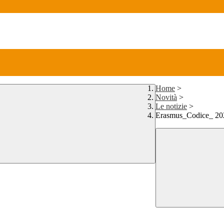
Home
>
Novità
>
Le notizie
>
Erasmus_Codice_ 2