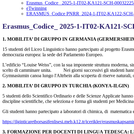
Erasmus_Codice_ 2025-1-IT02-KA121-SCH-00032225
eTwinning
ERASMUS_Codice PNRR_2024-1-IT02-KA122-SCH-0
Erasmus_Codice_ 2025-1-IT02-KA121-SC
1. MOBILITA’ DI GRUPPO IN GERMANIA (GERMERSHEI
15 studenti del Liceo Linguistico hanno partecipato al progetto Eras
democrazia europea: la sede del Parlamento Europeo.
L’edificio “Louise Weiss”, con la sua imponente struttura moderna, si
scelto di camminare unita. Nei giorni successivi gli studenti han
Gymnasiumin canoa lungo l'Altrhein alla scoperta di riserve naturali, o
2. MOBILITA’ DI GRUPPO IN TURCHIA (KONYA-ILGIN)
5 studenti dello Scientifico Ordinario e delle Scienze Applicate han
discipline scientifiche, che seleziona e forma gli studenti per Medicin
Gli studenti hanno partecipato a laboratori di chimica, di matematica e 
https://ilginticaretborsasifenlisesi.meb.k12.tr/icerikler/erasmuskap
3. FORMAZIONE PER DOCENTI DI LINGUA TEDESCA: