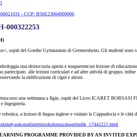
3
0021031 - CUP: B56E23004900006
H-000322253
M)
mus+, ospiti del Goethe Gymnasium di Germersheim. Gli studenti sono s
mboleggia una democrazia aperta e trasparente:un lezione di educazione
no partecipato
alle lezioni curriculari e ad altre attività di gruppo, infine
sservando la nidificazione di cigni e aironi.
no trascorso una settimana a Ilgin, ospiti del Liceo ICARET BORSASI F
a e Ingegneria.
robotica, a lezioni di lingua inglese e visitato la Cappadocia e le città
samindaitalyankonuklarimiziokulumuzdaagirladik_17442221.html
 LEARNING PROGRAMME PROVIDED BY AN INVITED EX