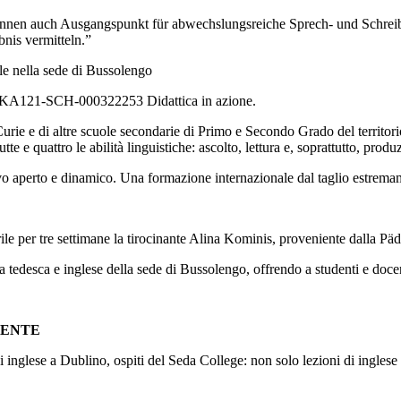
nnen auch Ausgangspunkt für abwechslungsreiche Sprech- und Schreibak
nis vermitteln.”
ile nella sede di Bussolengo
2-KA121-SCH-000322253 Didattica in azione.
 Curie e di altre scuole secondarie di Primo e Secondo Grado del territor
e e quattro le abilità linguistiche: ascolto, lettura e, soprattutto, produz
o aperto e dinamico. Una formazione internazionale dal taglio estremame
aprile per tre settimane la tirocinante Alina Kominis, proveniente dalla
a tedesca e inglese della sede di Bussolengo, offrendo a studenti e doce
CENTE
glese a Dublino, ospiti del Seda College: non solo lezioni di inglese ma 