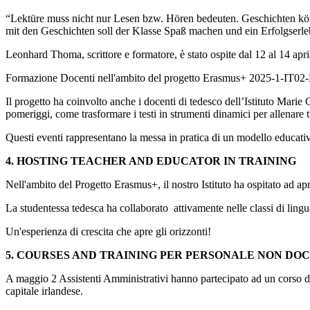
“Lektüre muss nicht nur Lesen bzw. Hören bedeuten. Geschichten kö
mit den Geschichten soll der Klasse Spaß machen und ein Erfolgserleb
Leonhard Thoma, scrittore e formatore, è stato ospite dal 12 al 14 apr
Formazione Docenti nell'ambito del progetto Erasmus+ 2025-1-IT0
Il progetto ha coinvolto anche i docenti di tedesco dell’Istituto Marie
pomeriggi, come trasformare i testi in strumenti dinamici per allenare tutt
Questi eventi rappresentano la messa in pratica di un modello educativ
4. HOSTING TEACHER AND EDUCATOR IN TRAINING
Nell'ambito del Progetto Erasmus+, il nostro Istituto ha ospitato ad 
La studentessa tedesca ha collaborato attivamente nelle classi di lingu
Un'esperienza di crescita che apre gli orizzonti!
5. COURSES AND TRAINING PER PERSONALE NON DO
A maggio 2 Assistenti Amministrativi hanno partecipato ad un corso di in
capitale irlandese.