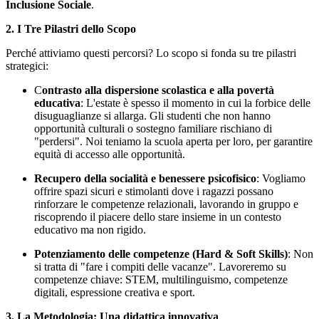
Inclusione Sociale
.
2. I Tre Pilastri dello Scopo
Perché attiviamo questi percorsi? Lo scopo si fonda su tre pilastri
strategici:
C
ontrasto alla dispersione scolastica e alla povertà
educativa
:
L'estate è spesso il momento in cui la forbice delle
disuguaglianze si allarga. Gli studenti che non hanno
opportunità culturali o sostegno familiare rischiano di
"perdersi". Noi teniamo la scuola aperta per
loro
, per garantire
equità di accesso alle opportunità.
Recupero della socialità e benessere psicofisico
:
Vogliamo
offrire spazi sicuri e stimolanti dove i ragazzi possano
rinforzare le competenze relazionali, lavorando in gruppo e
riscoprendo il piacere dello stare insieme in un contesto
educativo ma non rigido.
Potenziamento delle competenze (Hard & Soft Skills)
:
Non
si tratta di "fare i compiti delle vacanze". Lavoreremo su
competenze chiave: STEM, multilinguismo, competenze
digitali, espressione creativa e sport.
3. La Metodologia: Una didattica innovativa