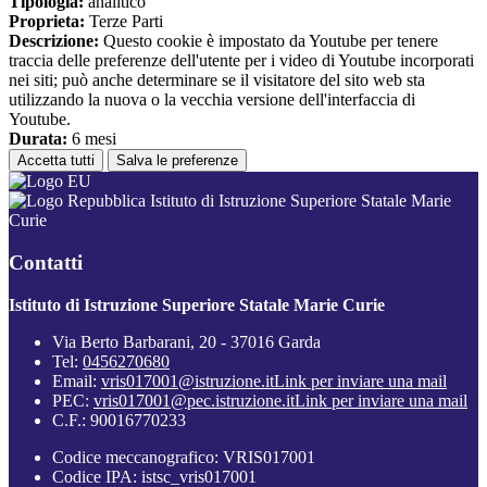
Tipologia:
analitico
Proprieta:
Terze Parti
Descrizione:
Questo cookie è impostato da Youtube per tenere
traccia delle preferenze dell'utente per i video di Youtube incorporati
nei siti; può anche determinare se il visitatore del sito web sta
utilizzando la nuova o la vecchia versione dell'interfaccia di
Youtube.
Durata:
6 mesi
Accetta tutti
Salva le preferenze
Istituto di Istruzione Superiore Statale Marie
Curie
Contatti
Istituto di Istruzione Superiore Statale Marie Curie
Via Berto Barbarani, 20 - 37016 Garda
Tel:
0456270680
Email:
vris017001@istruzione.it
Link per inviare una mail
PEC:
vris017001@pec.istruzione.it
Link per inviare una mail
C.F.: 90016770233
Codice meccanografico: VRIS017001
Codice IPA: istsc_vris017001