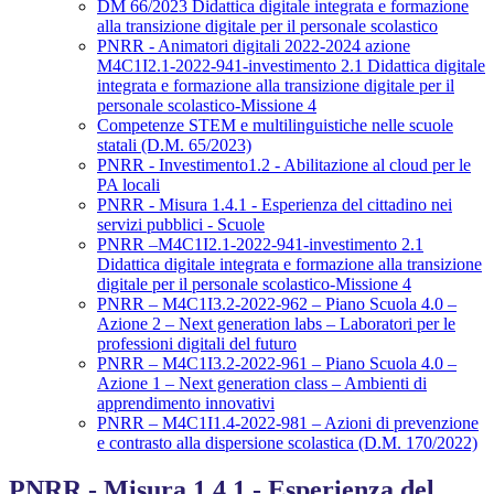
DM 66/2023 Didattica digitale integrata e formazione
alla transizione digitale per il personale scolastico
PNRR - Animatori digitali 2022-2024 azione
M4C1I2.1-2022-941-investimento 2.1 Didattica digitale
integrata e formazione alla transizione digitale per il
personale scolastico-Missione 4
Competenze STEM e multilinguistiche nelle scuole
statali (D.M. 65/2023)
PNRR - Investimento1.2 - Abilitazione al cloud per le
PA locali
PNRR - Misura 1.4.1 - Esperienza del cittadino nei
servizi pubblici - Scuole
PNRR –M4C1I2.1-2022-941-investimento 2.1
Didattica digitale integrata e formazione alla transizione
digitale per il personale scolastico-Missione 4
PNRR – M4C1I3.2-2022-962 – Piano Scuola 4.0 –
Azione 2 – Next generation labs – Laboratori per le
professioni digitali del futuro
PNRR – M4C1I3.2-2022-961 – Piano Scuola 4.0 –
Azione 1 – Next generation class – Ambienti di
apprendimento innovativi
PNRR – M4C1I1.4-2022-981 – Azioni di prevenzione
e contrasto alla dispersione scolastica (D.M. 170/2022)
PNRR - Misura 1.4.1 - Esperienza del