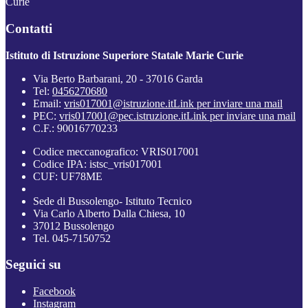
Curie
Contatti
Istituto di Istruzione Superiore Statale Marie Curie
Via Berto Barbarani, 20 - 37016 Garda
Tel:
0456270680
Email:
vris017001@istruzione.it
Link per inviare una mail
PEC:
vris017001@pec.istruzione.it
Link per inviare una mail
C.F.: 90016770233
Codice meccanografico: VRIS017001
Codice IPA: istsc_vris017001
CUF: UF78ME
Sede di Bussolengo- Istituto Tecnico
Via Carlo Alberto Dalla Chiesa, 10
37012 Bussolengo
Tel. 045-7150752
Seguici su
Facebook
Instagram