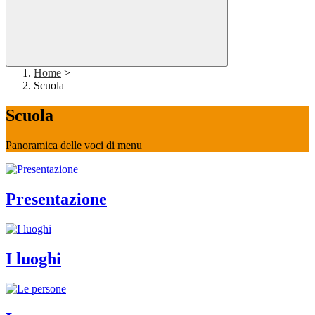
Home
>
Scuola
Scuola
Panoramica delle voci di menu
Presentazione
I luoghi