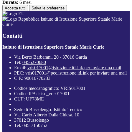
Durata:
6 mesi
Accetta tutti
Salva le preferenze
Istituto di Istruzione Superiore Statale Marie
Curie
Contatti
Istituto di Istruzione Superiore Statale Marie Curie
Via Berto Barbarani, 20 - 37016 Garda
Tel:
0456270680
Email:
vris017001@istruzione.it
Link per inviare una mail
PEC:
vris017001@pec.istruzione.it
Link per inviare una mail
C.F.: 90016770233
Codice meccanografico: VRIS017001
Codice IPA: istsc_vris017001
CUF: UF78ME
Sede di Bussolengo- Istituto Tecnico
Via Carlo Alberto Dalla Chiesa, 10
37012 Bussolengo
Tel. 045-7150752