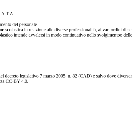
e A.T.A.
namento del personale
one scolastica in relazione alle diverse professionalità, ai vari ordini di s
lastico intende avvalersi in modo continuativo nello svolgimentoo delle
del decreto legislativo 7 marzo 2005, n. 82 (CAD) e salvo dove diversamen
cenza CC-BY 4.0.