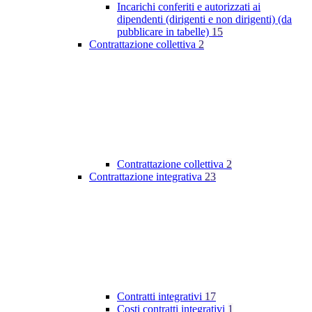
Incarichi conferiti e autorizzati ai
dipendenti (dirigenti e non dirigenti) (da
pubblicare in tabelle)
15
Contrattazione collettiva
2
Contrattazione collettiva
2
Contrattazione integrativa
23
Contratti integrativi
17
Costi contratti integrativi
1