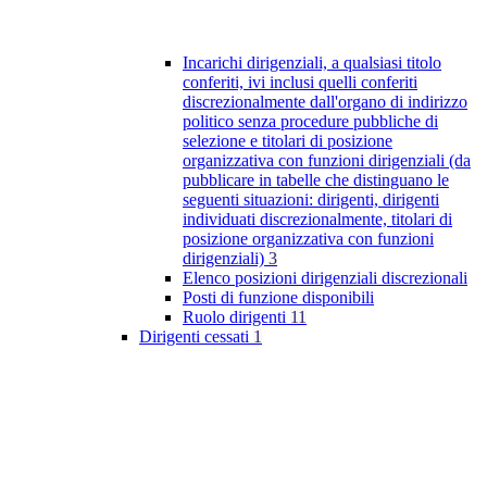
Incarichi dirigenziali, a qualsiasi titolo
conferiti, ivi inclusi quelli conferiti
discrezionalmente dall'organo di indirizzo
politico senza procedure pubbliche di
selezione e titolari di posizione
organizzativa con funzioni dirigenziali (da
pubblicare in tabelle che distinguano le
seguenti situazioni: dirigenti, dirigenti
individuati discrezionalmente, titolari di
posizione organizzativa con funzioni
dirigenziali)
3
Elenco posizioni dirigenziali discrezionali
Posti di funzione disponibili
Ruolo dirigenti
11
Dirigenti cessati
1