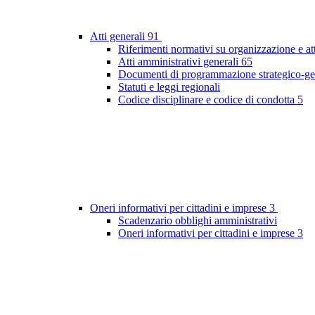
Atti generali
91
Riferimenti normativi su organizzazione e at
Atti amministrativi generali
65
Documenti di programmazione strategico-ge
Statuti e leggi regionali
Codice disciplinare e codice di condotta
5
Oneri informativi per cittadini e imprese
3
Scadenzario obblighi amministrativi
Oneri informativi per cittadini e imprese
3