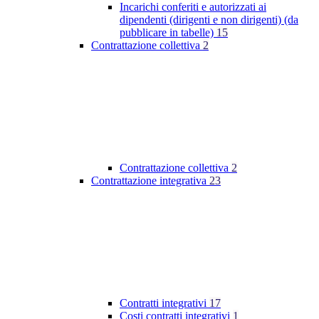
Incarichi conferiti e autorizzati ai
dipendenti (dirigenti e non dirigenti) (da
pubblicare in tabelle)
15
Contrattazione collettiva
2
Contrattazione collettiva
2
Contrattazione integrativa
23
Contratti integrativi
17
Costi contratti integrativi
1