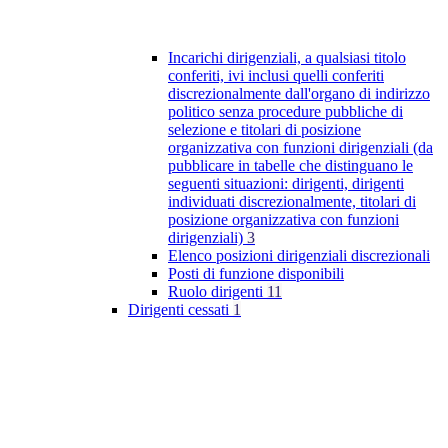
Incarichi dirigenziali, a qualsiasi titolo
conferiti, ivi inclusi quelli conferiti
discrezionalmente dall'organo di indirizzo
politico senza procedure pubbliche di
selezione e titolari di posizione
organizzativa con funzioni dirigenziali (da
pubblicare in tabelle che distinguano le
seguenti situazioni: dirigenti, dirigenti
individuati discrezionalmente, titolari di
posizione organizzativa con funzioni
dirigenziali)
3
Elenco posizioni dirigenziali discrezionali
Posti di funzione disponibili
Ruolo dirigenti
11
Dirigenti cessati
1