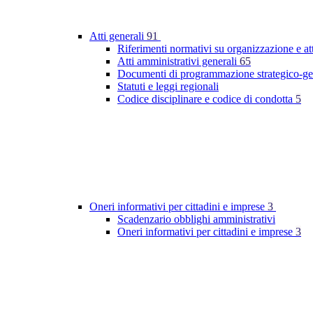
Atti generali
91
Riferimenti normativi su organizzazione e at
Atti amministrativi generali
65
Documenti di programmazione strategico-ge
Statuti e leggi regionali
Codice disciplinare e codice di condotta
5
Oneri informativi per cittadini e imprese
3
Scadenzario obblighi amministrativi
Oneri informativi per cittadini e imprese
3