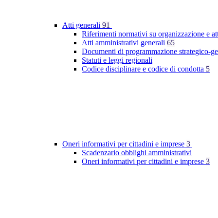
Atti generali
91
Riferimenti normativi su organizzazione e at
Atti amministrativi generali
65
Documenti di programmazione strategico-ge
Statuti e leggi regionali
Codice disciplinare e codice di condotta
5
Oneri informativi per cittadini e imprese
3
Scadenzario obblighi amministrativi
Oneri informativi per cittadini e imprese
3