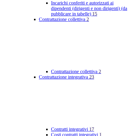
Incarichi conferiti e autorizzati ai
dipendenti (dirigenti e non dirigenti) (da
pubblicare in tabelle)
15
Contrattazione collettiva
2
Contrattazione collettiva
2
Contrattazione integrativa
23
Contratti integrativi
17
Costi contratti integrativi
1