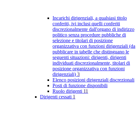
Incarichi dirigenziali, a qualsiasi titolo
conferiti, ivi inclusi quelli conferiti
discrezionalmente dall'organo di indirizzo
politico senza procedure pubbliche di
selezione e titolari di posizione
organizzativa con funzioni dirigenziali (da
pubblicare in tabelle che distinguano le
seguenti situazioni: dirigenti, dirigenti
individuati discrezionalmente, titolari di
posizione organizzativa con funzioni
dirigenziali)
3
Elenco posizioni dirigenziali discrezionali
Posti di funzione disponibili
Ruolo dirigenti
11
Dirigenti cessati
1