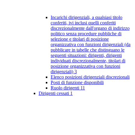
Incarichi dirigenziali, a qualsiasi titolo
conferiti, ivi inclusi quelli conferiti
discrezionalmente dall'organo di indirizzo
politico senza procedure pubbliche di
selezione e titolari di posizione
organizzativa con funzioni dirigenziali (da
pubblicare in tabelle che distinguano le
seguenti situazioni: dirigenti, dirigenti
individuati discrezionalmente, titolari di
posizione organizzativa con funzioni
dirigenziali)
3
Elenco posizioni dirigenziali discrezionali
Posti di funzione disponibili
Ruolo dirigenti
11
Dirigenti cessati
1