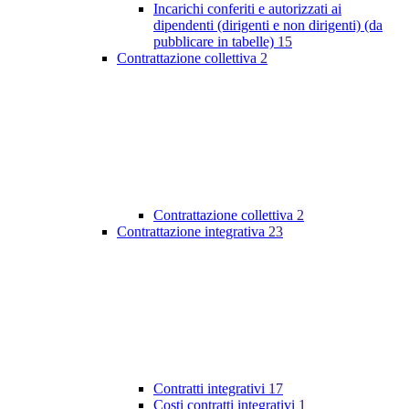
Incarichi conferiti e autorizzati ai
dipendenti (dirigenti e non dirigenti) (da
pubblicare in tabelle)
15
Contrattazione collettiva
2
Contrattazione collettiva
2
Contrattazione integrativa
23
Contratti integrativi
17
Costi contratti integrativi
1