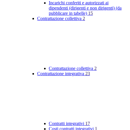
Incarichi conferiti e autorizzati ai
dipendenti (dirigenti e non dirigenti) (da
pubblicare in tabelle)
15
Contrattazione collettiva
2
Contrattazione collettiva
2
Contrattazione integrativa
23
Contratti integrativi
17
Costi contratti integrativi
1