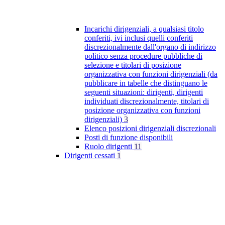
Incarichi dirigenziali, a qualsiasi titolo
conferiti, ivi inclusi quelli conferiti
discrezionalmente dall'organo di indirizzo
politico senza procedure pubbliche di
selezione e titolari di posizione
organizzativa con funzioni dirigenziali (da
pubblicare in tabelle che distinguano le
seguenti situazioni: dirigenti, dirigenti
individuati discrezionalmente, titolari di
posizione organizzativa con funzioni
dirigenziali)
3
Elenco posizioni dirigenziali discrezionali
Posti di funzione disponibili
Ruolo dirigenti
11
Dirigenti cessati
1