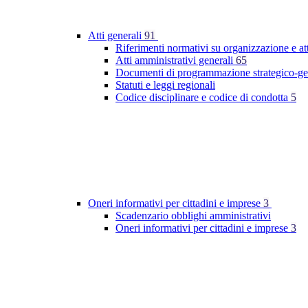
Atti generali
91
Riferimenti normativi su organizzazione e at
Atti amministrativi generali
65
Documenti di programmazione strategico-ge
Statuti e leggi regionali
Codice disciplinare e codice di condotta
5
Oneri informativi per cittadini e imprese
3
Scadenzario obblighi amministrativi
Oneri informativi per cittadini e imprese
3