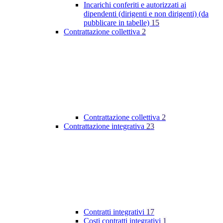
Incarichi conferiti e autorizzati ai
dipendenti (dirigenti e non dirigenti) (da
pubblicare in tabelle)
15
Contrattazione collettiva
2
Contrattazione collettiva
2
Contrattazione integrativa
23
Contratti integrativi
17
Costi contratti integrativi
1