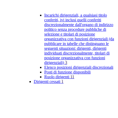
Incarichi dirigenziali, a qualsiasi titolo
conferiti, ivi inclusi quelli conferiti
discrezionalmente dall'organo di indirizzo
politico senza procedure pubbliche di
selezione e titolari di posizione
organizzativa con funzioni dirigenziali (da
pubblicare in tabelle che distinguano le
seguenti situazioni: dirigenti, dirigenti
individuati discrezionalmente, titolari di
posizione organizzativa con funzioni
dirigenziali)
3
Elenco posizioni dirigenziali discrezionali
Posti di funzione disponibili
Ruolo dirigenti
11
Dirigenti cessati
1