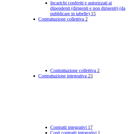
Incarichi conferiti e autorizzati ai
dipendenti (dirigenti e non dirigenti) (da
pubblicare in tabelle)
15
Contrattazione collettiva
2
Contrattazione collettiva
2
Contrattazione integrativa
23
Contratti integrativi
17
Costi contratti integrativi
1