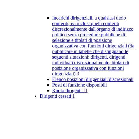
Incarichi dirigenziali, a qualsiasi titolo
conferiti, ivi inclusi quelli conferiti
discrezionalmente dall'organo di indirizzo
politico senza procedure pubbliche di
selezione e titolari di posizione
organizzativa con funzioni dirigenziali (da
pubblicare in tabelle che distinguano le
seguenti situazioni: dirigenti, dirigenti
individuati discrezionalmente, titolari di
posizione organizzativa con funzioni
dirigenziali)
3
Elenco posizioni dirigenziali discrezionali
Posti di funzione disponibili
Ruolo dirigenti
11
Dirigenti cessati
1