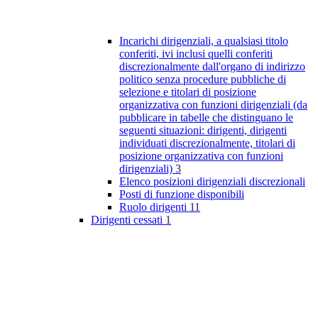
Incarichi dirigenziali, a qualsiasi titolo
conferiti, ivi inclusi quelli conferiti
discrezionalmente dall'organo di indirizzo
politico senza procedure pubbliche di
selezione e titolari di posizione
organizzativa con funzioni dirigenziali (da
pubblicare in tabelle che distinguano le
seguenti situazioni: dirigenti, dirigenti
individuati discrezionalmente, titolari di
posizione organizzativa con funzioni
dirigenziali)
3
Elenco posizioni dirigenziali discrezionali
Posti di funzione disponibili
Ruolo dirigenti
11
Dirigenti cessati
1