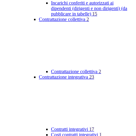
Incarichi conferiti e autorizzati ai
dipendenti (dirigenti e non dirigenti) (da
pubblicare in tabelle)
15
Contrattazione collettiva
2
Contrattazione collettiva
2
Contrattazione integrativa
23
Contratti integrativi
17
Costi contratti integrativi
1