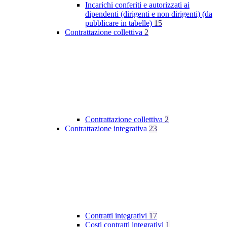
Incarichi conferiti e autorizzati ai
dipendenti (dirigenti e non dirigenti) (da
pubblicare in tabelle)
15
Contrattazione collettiva
2
Contrattazione collettiva
2
Contrattazione integrativa
23
Contratti integrativi
17
Costi contratti integrativi
1