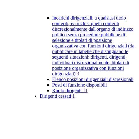
Incarichi dirigenziali, a qualsiasi titolo
conferiti, ivi inclusi quelli conferiti
discrezionalmente dall'organo di indirizzo
politico senza procedure pubbliche di
selezione e titolari di posizione
organizzativa con funzioni dirigenziali (da
pubblicare in tabelle che distinguano le
seguenti situazioni: dirigenti, dirigenti
individuati discrezionalmente, titolari di
posizione organizzativa con funzioni
dirigenziali)
3
Elenco posizioni dirigenziali discrezionali
Posti di funzione disponibili
Ruolo dirigenti
11
Dirigenti cessati
1