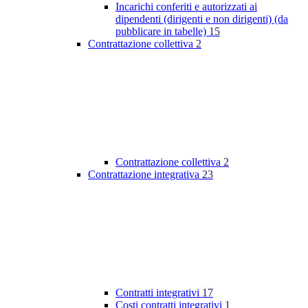
Incarichi conferiti e autorizzati ai
dipendenti (dirigenti e non dirigenti) (da
pubblicare in tabelle)
15
Contrattazione collettiva
2
Contrattazione collettiva
2
Contrattazione integrativa
23
Contratti integrativi
17
Costi contratti integrativi
1