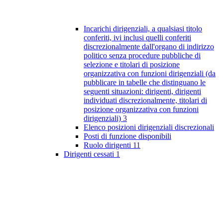
Incarichi dirigenziali, a qualsiasi titolo
conferiti, ivi inclusi quelli conferiti
discrezionalmente dall'organo di indirizzo
politico senza procedure pubbliche di
selezione e titolari di posizione
organizzativa con funzioni dirigenziali (da
pubblicare in tabelle che distinguano le
seguenti situazioni: dirigenti, dirigenti
individuati discrezionalmente, titolari di
posizione organizzativa con funzioni
dirigenziali)
3
Elenco posizioni dirigenziali discrezionali
Posti di funzione disponibili
Ruolo dirigenti
11
Dirigenti cessati
1