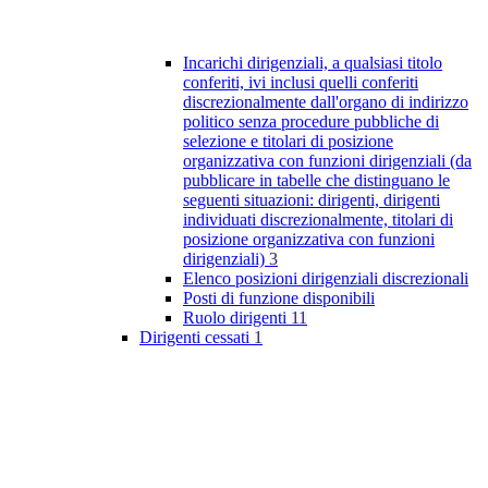
Incarichi dirigenziali, a qualsiasi titolo
conferiti, ivi inclusi quelli conferiti
discrezionalmente dall'organo di indirizzo
politico senza procedure pubbliche di
selezione e titolari di posizione
organizzativa con funzioni dirigenziali (da
pubblicare in tabelle che distinguano le
seguenti situazioni: dirigenti, dirigenti
individuati discrezionalmente, titolari di
posizione organizzativa con funzioni
dirigenziali)
3
Elenco posizioni dirigenziali discrezionali
Posti di funzione disponibili
Ruolo dirigenti
11
Dirigenti cessati
1