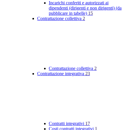
Incarichi conferiti e autorizzati ai
dipendenti (dirigenti e non dirigenti) (da
pubblicare in tabelle)
15
Contrattazione collettiva
2
Contrattazione collettiva
2
Contrattazione integrativa
23
Contratti integrativi
17
Costi contratti integrativi
1