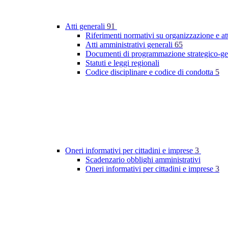
Atti generali
91
Riferimenti normativi su organizzazione e at
Atti amministrativi generali
65
Documenti di programmazione strategico-ge
Statuti e leggi regionali
Codice disciplinare e codice di condotta
5
Oneri informativi per cittadini e imprese
3
Scadenzario obblighi amministrativi
Oneri informativi per cittadini e imprese
3