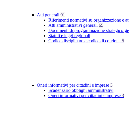
Atti generali
91
Riferimenti normativi su organizzazione e at
Atti amministrativi generali
65
Documenti di programmazione strategico-ge
Statuti e leggi regionali
Codice disciplinare e codice di condotta
5
Oneri informativi per cittadini e imprese
3
Scadenzario obblighi amministrativi
Oneri informativi per cittadini e imprese
3