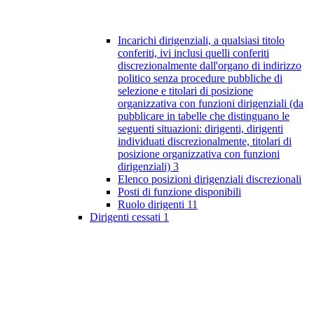
Incarichi dirigenziali, a qualsiasi titolo
conferiti, ivi inclusi quelli conferiti
discrezionalmente dall'organo di indirizzo
politico senza procedure pubbliche di
selezione e titolari di posizione
organizzativa con funzioni dirigenziali (da
pubblicare in tabelle che distinguano le
seguenti situazioni: dirigenti, dirigenti
individuati discrezionalmente, titolari di
posizione organizzativa con funzioni
dirigenziali)
3
Elenco posizioni dirigenziali discrezionali
Posti di funzione disponibili
Ruolo dirigenti
11
Dirigenti cessati
1