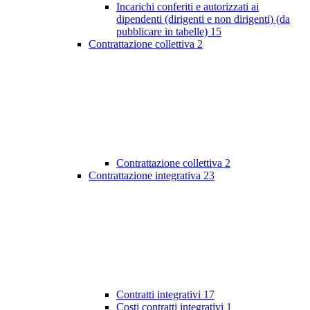
Incarichi conferiti e autorizzati ai
dipendenti (dirigenti e non dirigenti) (da
pubblicare in tabelle)
15
Contrattazione collettiva
2
Contrattazione collettiva
2
Contrattazione integrativa
23
Contratti integrativi
17
Costi contratti integrativi
1