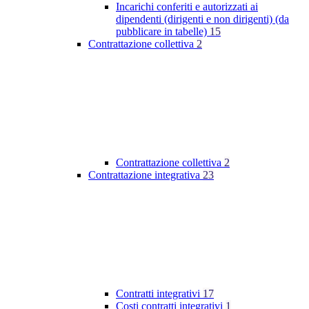
Incarichi conferiti e autorizzati ai
dipendenti (dirigenti e non dirigenti) (da
pubblicare in tabelle)
15
Contrattazione collettiva
2
Contrattazione collettiva
2
Contrattazione integrativa
23
Contratti integrativi
17
Costi contratti integrativi
1