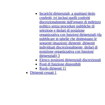
Incarichi dirigenziali, a qualsiasi titolo
conferiti, ivi inclusi quelli conferiti
discrezionalmente dall'organo di indirizzo
politico senza procedure pubbliche di
selezione e titolari di posizione
organizzativa con funzioni dirigenziali (da
pubblicare in tabelle che distinguano le
seguenti situazioni: dirigenti, dirigenti
individuati discrezionalmente, titolari di
posizione organizzativa con funzioni
dirigenziali)
3
Elenco posizioni dirigenziali discrezionali
Posti di funzione disponibili
Ruolo dirigenti
11
Dirigenti cessati
1